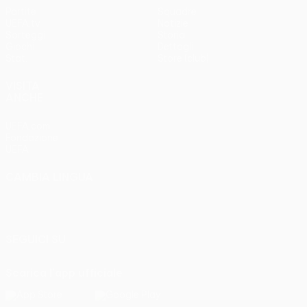
Partite
Squadre
UEFA.tv
Notizie
Sorteggi
Storia
Giochi
Dettagli
Stat.
Store (club)
VISITA
ANCHE
UEFA.com
Fondazione
UEFA
CAMBIA LINGUA
Italiano
English
Français
Deutsch
Русский
Español
Italiano
Português
SEGUICI SU
Scarica l'app ufficiale