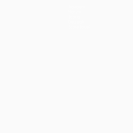
Squadre
Notizie
Storia
Dettagli
Store (club)
no
Português