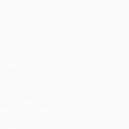
Partite
UEFA.tv
Sorteggi
Giochi
Stat.
VISITA ANCHE
UEFA.com
Fondazione UEFA
CAMBIA LINGUA
Italiano
English
Français
Deutsch
Русский
Español
Italia
SEGUICI SU
Scarica l'app ufficiale
Privacy