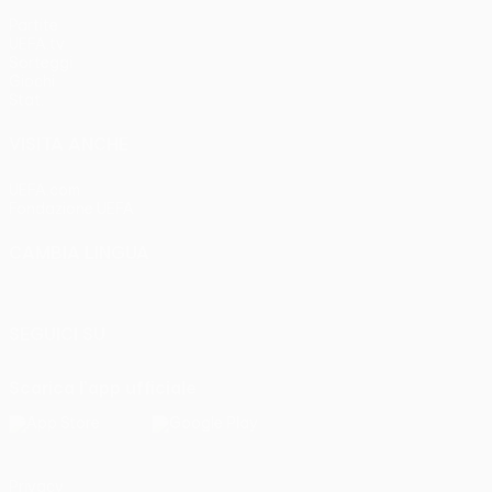
Partite
UEFA.tv
Sorteggi
Giochi
Stat.
VISITA ANCHE
UEFA.com
Fondazione UEFA
CAMBIA LINGUA
Italiano
English
Français
Deutsch
Русский
Español
Italia
SEGUICI SU
Scarica l'app ufficiale
Privacy