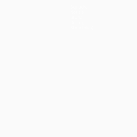
Squadre
Notizie
Storia
Dettagli
Store (club)
no
Português