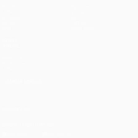
Partite
Squadre
UEFA.tv
Notizie
Sorteggi
Storia
Giochi
Dettagli
Stat.
Store (club)
VISITA
ANCHE
UEFA.com
Fondazione
UEFA
CAMBIA LINGUA
Italiano
English
Français
Deutsch
Русский
Español
Italiano
Português
SEGUICI SU
Scarica l'app ufficiale