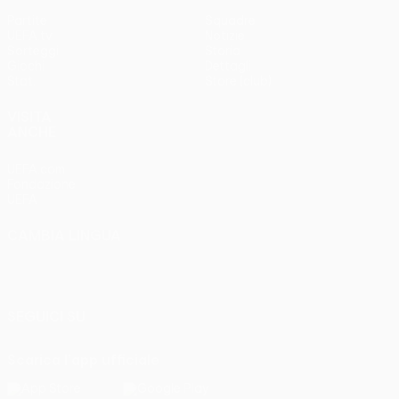
Partite
Squadre
UEFA.tv
Notizie
Sorteggi
Storia
Giochi
Dettagli
Stat.
Store (club)
VISITA
ANCHE
UEFA.com
Fondazione
UEFA
CAMBIA LINGUA
Italiano
English
Français
Deutsch
Русский
Español
Italiano
Português
SEGUICI SU
Scarica l'app ufficiale