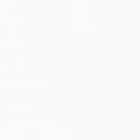
Partite
Squadre
UEFA.tv
Notizie
Sorteggi
Storia
Giochi
Dettagli
Stat.
Store (club)
VISITA
ANCHE
UEFA.com
Fondazione
UEFA
CAMBIA LINGUA
Italiano
English
Français
Deutsch
Русский
Español
Italiano
Português
SEGUICI SU
Scarica l'app ufficiale