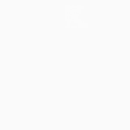
Squadre
Notizie
Storia
Dettagli
Store (club)
no
Português