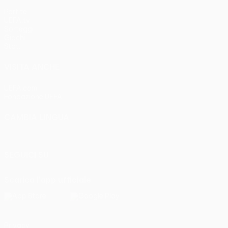
Partite
UEFA.tv
Sorteggi
Giochi
Stat.
VISITA ANCHE
UEFA.com
Fondazione UEFA
CAMBIA LINGUA
Italiano
English
Français
Deutsch
Русский
Español
Italia
SEGUICI SU
Scarica l'app ufficiale
Privacy