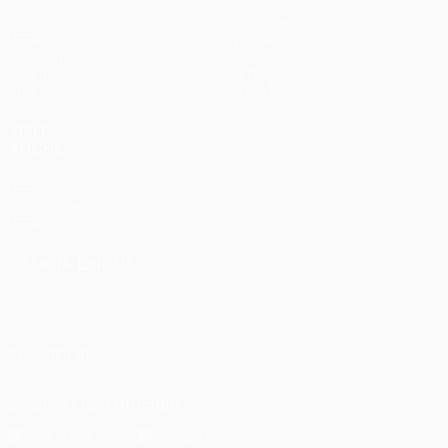
Partite
Squadre
UEFA.tv
Notizie
Sorteggi
Storia
Giochi
Dettagli
Stat.
Store (club)
VISITA
ANCHE
UEFA.com
Fondazione
UEFA
CAMBIA LINGUA
Italiano
English
Français
Deutsch
Русский
Español
Italiano
Português
SEGUICI SU
Scarica l'app ufficiale