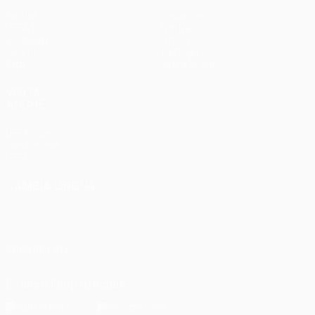
Partite
Squadre
UEFA.tv
Notizie
Sorteggi
Storia
Giochi
Dettagli
Stat.
Store (club)
VISITA
ANCHE
UEFA.com
Fondazione
UEFA
CAMBIA LINGUA
Italiano
English
Français
Deutsch
Русский
Español
Italiano
Português
SEGUICI SU
Scarica l'app ufficiale