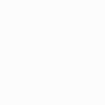
Squadre
Notizie
Storia
Dettagli
Store (club)
no
Português