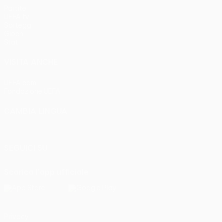
Partite
UEFA.tv
Sorteggi
Giochi
Stat.
VISITA ANCHE
UEFA.com
Fondazione UEFA
CAMBIA LINGUA
Italiano
English
Français
Deutsch
Русский
Español
Italia
SEGUICI SU
Scarica l'app ufficiale
Privacy