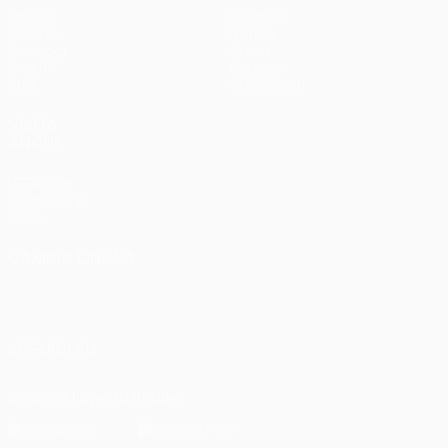
Partite
Squadre
UEFA.tv
Notizie
Sorteggi
Storia
Giochi
Dettagli
Stat.
Store (club)
VISITA
ANCHE
UEFA.com
Fondazione
UEFA
CAMBIA LINGUA
Italiano
English
Français
Deutsch
Русский
Español
Italiano
Português
SEGUICI SU
Scarica l'app ufficiale