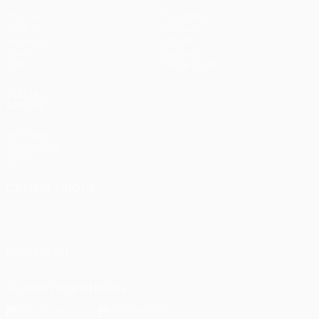
Partite
Squadre
UEFA.tv
Notizie
Sorteggi
Storia
Giochi
Dettagli
Stat.
Store (club)
VISITA
ANCHE
UEFA.com
Fondazione
UEFA
CAMBIA LINGUA
Italiano
English
Français
Deutsch
Русский
Español
Italiano
Português
SEGUICI SU
Scarica l'app ufficiale