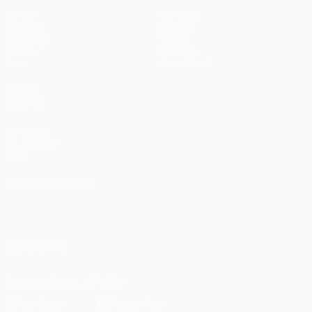
Partite
Squadre
UEFA.tv
Notizie
Sorteggi
Storia
Giochi
Dettagli
Stat.
Store (club)
VISITA
ANCHE
UEFA.com
Fondazione
UEFA
CAMBIA LINGUA
Italiano
English
Français
Deutsch
Русский
Español
Italiano
Português
SEGUICI SU
Scarica l'app ufficiale