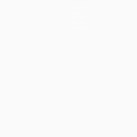
Squadre
Notizie
Storia
Dettagli
Store (club)
no
Português