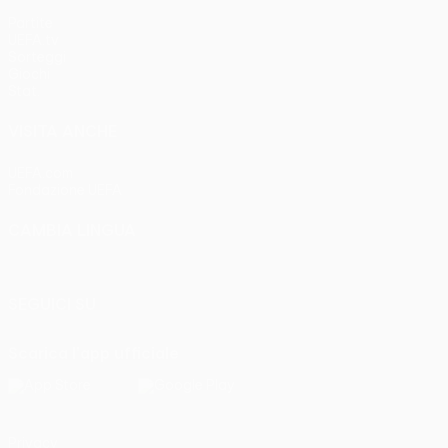
Partite
UEFA.tv
Sorteggi
Giochi
Stat.
VISITA ANCHE
UEFA.com
Fondazione UEFA
CAMBIA LINGUA
Italiano
English
Français
Deutsch
Русский
Español
Italia
SEGUICI SU
Scarica l'app ufficiale
Privacy