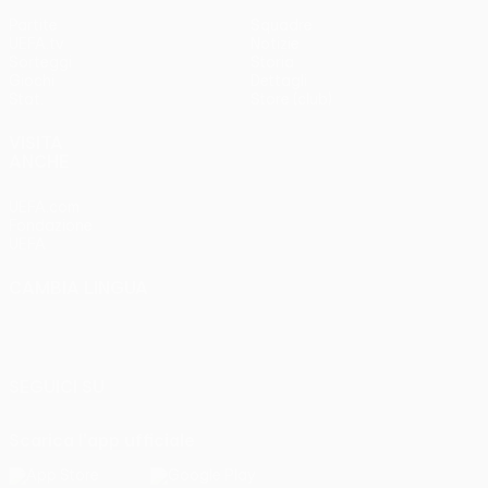
Partite
Squadre
UEFA.tv
Notizie
Sorteggi
Storia
Giochi
Dettagli
Stat.
Store (club)
VISITA
ANCHE
UEFA.com
Fondazione
UEFA
CAMBIA LINGUA
Italiano
English
Français
Deutsch
Русский
Español
Italiano
Português
SEGUICI SU
Scarica l'app ufficiale