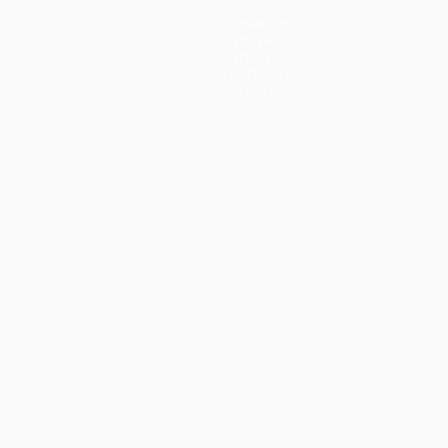
Squadre
Notizie
Storia
Dettagli
Store (club)
no
Português