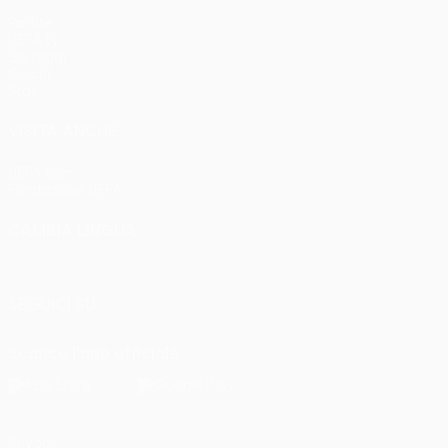
Partite
UEFA.tv
Sorteggi
Giochi
Stat.
VISITA ANCHE
UEFA.com
Fondazione UEFA
CAMBIA LINGUA
Italiano
English
Français
Deutsch
Русский
Español
Italia
SEGUICI SU
Scarica l'app ufficiale
Privacy