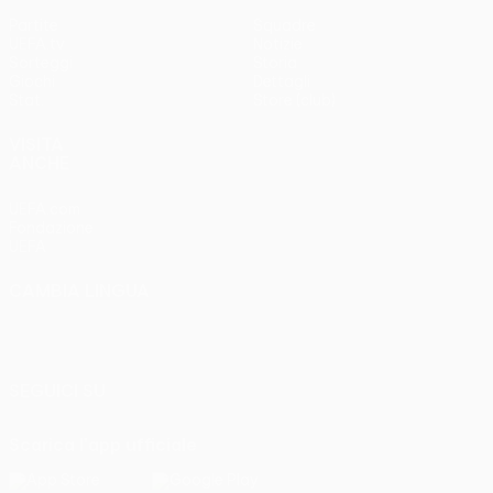
Partite
Squadre
UEFA.tv
Notizie
Sorteggi
Storia
Giochi
Dettagli
Stat.
Store (club)
VISITA
ANCHE
UEFA.com
Fondazione
UEFA
CAMBIA LINGUA
Italiano
English
Français
Deutsch
Русский
Español
Italiano
Português
SEGUICI SU
Scarica l'app ufficiale