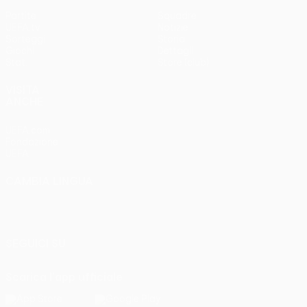
Partite
Squadre
UEFA.tv
Notizie
Sorteggi
Storia
Giochi
Dettagli
Stat.
Store (club)
VISITA
ANCHE
UEFA.com
Fondazione
UEFA
CAMBIA LINGUA
Italiano
English
Français
Deutsch
Русский
Español
Italiano
Português
SEGUICI SU
Scarica l'app ufficiale