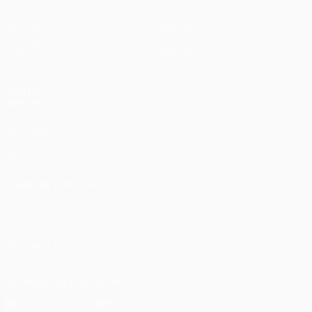
Partite
Squadre
UEFA.tv
Notizie
Sorteggi
Storia
Giochi
Dettagli
Stat.
Store (club)
VISITA
ANCHE
UEFA.com
Fondazione
UEFA
CAMBIA LINGUA
Italiano
English
Français
Deutsch
Русский
Español
Italiano
Português
SEGUICI SU
Scarica l'app ufficiale