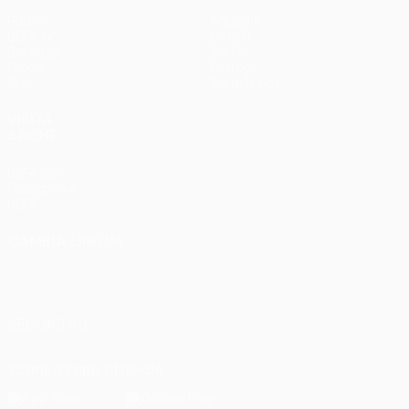
Partite
Squadre
UEFA.tv
Notizie
Sorteggi
Storia
Giochi
Dettagli
Stat.
Store (club)
VISITA
ANCHE
UEFA.com
Fondazione
UEFA
CAMBIA LINGUA
Italiano
English
Français
Deutsch
Русский
Español
Italiano
Português
SEGUICI SU
Scarica l'app ufficiale