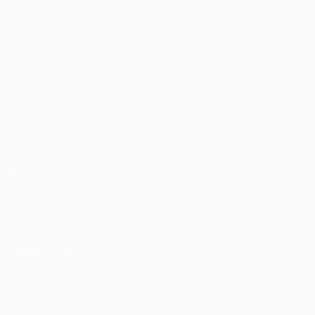
UEFA Europa League
Partite
Squadre
UEFA.tv
Notizie
Sorteggi
Storia
Giochi
Dettagli
Stat.
Store (club)
VISITA
ANCHE
UEFA.com
Fondazione
UEFA
CAMBIA LINGUA
Italiano
English
Français
Deutsch
Русский
Español
Italiano
Português