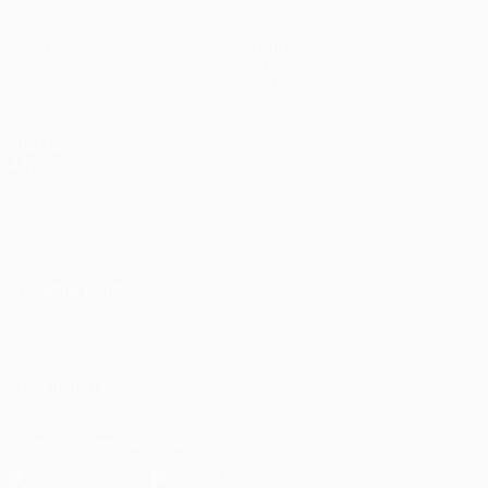
Partite
Squadre
UEFA.tv
Notizie
Sorteggi
Storia
Giochi
Dettagli
Stat.
Store (club)
VISITA
ANCHE
UEFA.com
Fondazione
UEFA
CAMBIA LINGUA
Italiano
English
Français
Deutsch
Русский
Español
Italiano
Português
SEGUICI SU
Scarica l'app ufficiale