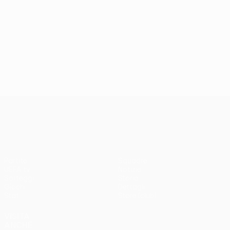
UEFA Europa League
Partite
Squadre
UEFA.tv
Notizie
Sorteggi
Storia
Giochi
Dettagli
Stat.
Store (club)
VISITA
ANCHE