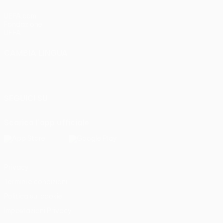
UEFA.com
Fondazione
UEFA
CAMBIA LINGUA
Italiano
English
Français
Deutsch
Русский
Español
Italiano
Português
SEGUICI SU
Scarica l'app ufficiale
Privacy
Termini e condizioni
Politica sui cookie
Impostazioni Privacy