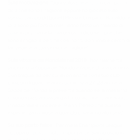
Sulla motivazione
: "Ogni volta che entro in campo mi
dico che sono il migliore, eppure ho giocato sullo
stesso campo di [Lionel] Messi e Cristiano [Ronaldo] e
loro sono più forti di me! Hanno fatto un miliardo di
cose in più, ma nella mia testa mi dico sempre che
sono il migliore perché così non ti poni limiti e cerchi di
far vedere la tua versione migliore".
Sulla vittoria del Mondiale nel 2018
: "Normalmente,
vincere una Coppa del Mondo è l'apice di una carriera.
È un traguardo per cui lavori anche con il tuo club:
trascorri lì qualche anno, poi arrivi a 27-28 anni e la
Coppa del Mondo si presenta quando sei al massimo.
Io sono stato abbastanza fortunato a entrare subito
in nazionale e vincere a 19 anni. Penso che questa
esperienza mi aiuterà quando ci saranno altri test".
Sul suo posto felice
: "Per me la Champions League
occupa un posto molto importante. Siamo usciti in