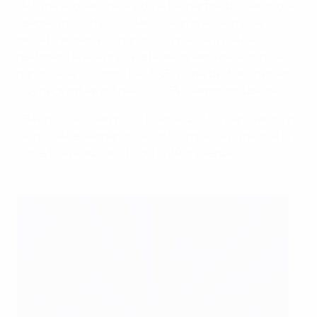
• Non ha segnato nelle prime tre partite di Champions
League (non stupisce dato che in queste tre ha
giocato appena 25 minuti complessivi), ma ha
realizzato la sua prima rete alla quarta gara dopo 40
minuti della sconfitta per
5-3 in casa del Manchester
City negli ottavi di finale di UEFA Champions League
.
• Ha chiuso la Champions League 2016/17 arrivando in
semifinale e segnando sei gol complessivi, mentre in
Ligue 1 ha realizzato 15 gol in 29 presenze.