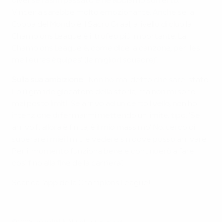
diverse fasi in passato e ne abbiamo sofferto.
Vincerla sarebbe molto emozionante. Anche se la
Coppa del Mondo è il Sacro Graal, a livello di club la
Champions League è il trofeo più importante. La
Champions League è, come dice la canzone, per 'les
meilleures équipes' (le migliori squadre)".
Sulla sua ambizione
: "Non ho mai detto che sarei stato
il più grande giocatore della storia, ma non mi sono
mai posto limiti. Se arrivo ad un certo livello, non ho
intenzione di fermarmi mettendo un limite, tipo: 'Se
arrivo lì, allora è finita, è il mio massimo'. No, cerco di
superare i miei limiti e vedere sin dove posso arrivare.
Per il momento funziona bene e continuerò a fare
così fino alla fine della carriera".
Scarica l'app della Champions League!