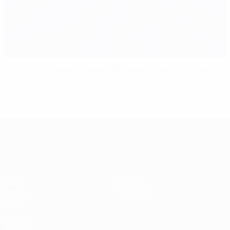
Contatto avvenuto: Kylian Mbappé parla con la base
spaziale
UEFA EURO 2028
Video
Dettagli
Notizie
Negozio
Storia
VISITA