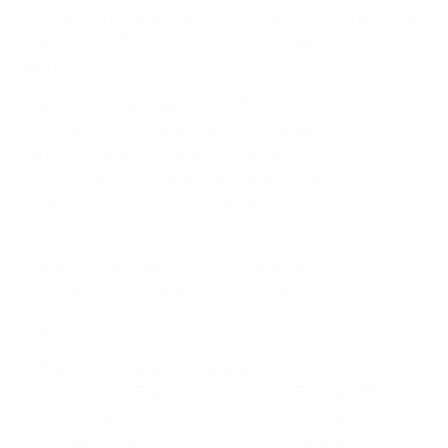
Champions League
e, a 26 anni, il
secondo più giovane
dopo Lionel Messi
, nel
3-2 contro l'Atalanta alla quinta
giornata
.
• Ha concluso la stagione 2025/26 come
capocannoniere della Champions League con 15 gol.
Ha inoltre realizzato la
seconda tripletta più veloce di
sempre nella competizione alla quinta giornata
,
segnando tre gol contro l'Olympiacos in soli sei minuti
e 42 secondi.
• Nella stessa stagione si è anche laureato
capocannoniere della Liga con 25 gol.
Francia
• Mbappé ha segnato cinque gol e contribuito al
successo della Francia ai Campionati Europei UEFA
Under 19 del 2016 in Germania. In quell'occasione, il
compagno Jean-Kévin Augustin l'ha superato con sei