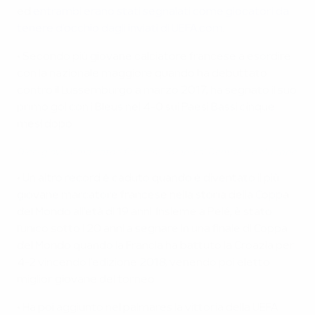
ed
entrambi erano stati segnalati come giocatori da
tenere d'occhio dagli inviati di UEFA.com
.
• Secondo più giovane calciatore francese a esordire
con la nazionale maggiore quando ha debuttato
contro il Lussemburgo a marzo 2017, ha segnato il suo
primo gol con i Bleus nel 4-0 sui Paesi Bassi cinque
mesi dopo
Dieci giovani marcatori francesi, compresi Dembélé e Mbappé
• Un altro record è caduto quando è diventato il più
giovane marcatore francese nella storia della Coppa
del Mondo all'età di 19 anni. Insieme a Pelé, è stato
l'unico sotto i 20 anni a segnare in una finale di Coppa
del Mondo quando la Francia ha battuto la Croazia per
4-2 vincendo l'edizione 2018, venendo poi eletto
miglior giovane del torneo.
• Ha poi aggiunto nel palmares la vittoria della UEFA