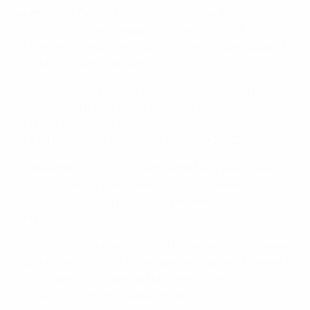
quattro col Paris) e tre Coppe di Francia (tutte col
Paris), oltre ad aver raggiunto la finale di UEFA
Champions League nel 2020 col Paris poi
persa per 1-
0 contro il Bayern a Lisbona
.
• Ha superato il record di Edinson Cavani come miglior
marcatore del club in competizioni europee con 31
gol in 48 partite di Champions League in occasione
dell'
1-1 interno col Benfica nell'ottobre 2022
.
• È diventato il primo giocatore del Paris a segnare
cinque gol in una partita nel 7-0 contro il Pays de
Cassel nei sedicesimi della Coupe de France il 23
gennaio 2023.
• I suoi due gol nel 3-0 contro il Marsiglia a 'Le Classique'
il 26 febbraio 2023 lo hanno portato al pari di Cavani
come capocannoniere di tutti i tempi della squadra
con 200 gol. Sei giorni dopo, è diventato il