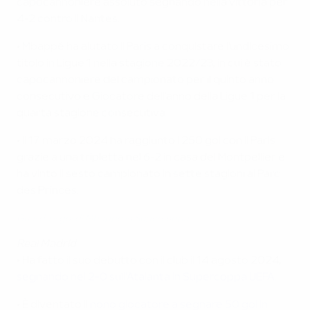
capocannoniere assoluto segnando nella vittoria per
4-2 contro il Nantes.
• Mbappé ha aiutato il Paris a conquistare l'undicesimo
titolo in Ligue 1 nella stagione 2022/23, in cui è stato
capocannoniere del campionato per il quinto anno
consecutivo e Giocatore dell'anno della Ligue 1 per la
quarta stagione consecutiva.
• Il 17 marzo 2024 ha raggiunto i 250 gol con il Paris
grazie a una tripletta nel 6-2 in casa del Montpellier e
ha vinto il sesto campionato in sette stagioni al Parc
des Princes.
Guarda il gol di Mbappé in Supercoppa
Real Madrid
• Ha fatto il suo debutto con il club il 14 agosto 2024,
segnando nel 2-0 sull'Atalanta in Supercoppa UEFA
.
• È diventato il
nono giocatore a segnare 50 gol in