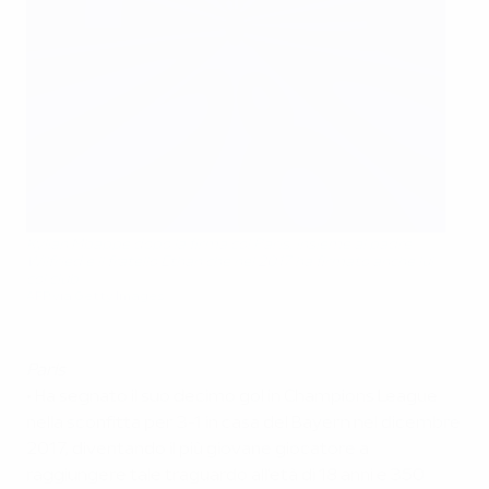
Kylian Mbappé dopo la firma col Paris, insieme al padre
Wilfried e il fratello Ethan che nel 2017 ha firmato anche lui
col club
AFP via Getty Images
Paris
• Ha segnato il suo decimo gol in Champions League
nella sconfitta per 3-1 in casa del Bayern nel dicembre
2017, diventando il più giovane giocatore a
raggiungere tale traguardo all'età di 18 anni e 350