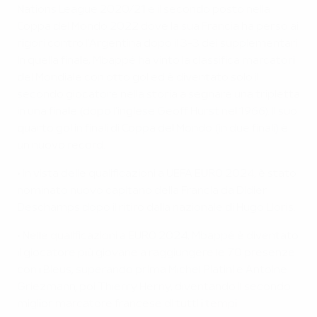
Nations League 2020/21 e il secondo posto nella
Coppa del Mondo 2022 dove la sua Francia ha perso ai
rigori contro l'Argentina dopo il 3-3 dei supplementari.
In quella finale, Mbappé ha vinto la classifica marcatori
del Mondiale con otto gol ed è diventato solo il
secondo giocatore nella storia a segnare una tripletta
in una finale (dopo l'inglese Geoff Hurst nel 1966). Il suo
quarto gol in finali di Coppa del Mondo (in due finali) è
un nuovo record.
• In vista delle qualificazioni a UEFA EURO 2024, è stato
nominato nuovo capitano della Francia da Didier
Deschamps dopo il ritiro dalla nazionale di Hugo Lloris.
• Nelle qualificazioni a EURO 2024, Mbappé è diventato
il giocatore più giovane a raggiungere le 70 presenze
con i Bleus, superando prima Michel Platini e Antoine
Griezmann, poi Thierry Herny, diventando il secondo
miglior marcatore francese di tutti i tempi.