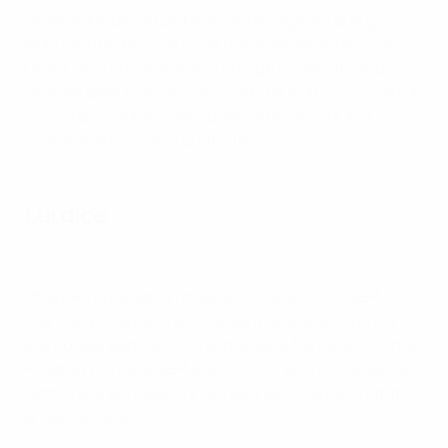
• Ai Mondiali del 2026, Mbappé ha segnato due gol
nella partita d'esordio contro il Senegal, superando
Olivier Giroud e diventando il miglior marcatore di
sempre della Francia con 58 reti. Ha inoltre superato il
record di 13 gol in un Mondiale detenuto da Just
Fontaine, arrivando a quota 14.
Lui dice
Kylian Mbappé incontra gli astronauti dell'ESA
Mbappé ha parlato in diverse occasioni con UEFA.com.
Una volta, ci ha permesso addirittura di assistere a
una
conversazione con l'astronauta francese Thomas
Pesquet
prima di UEFA EURO 2020. Ecco cosa aveva
detto
nella primavera 2021
quando ci ha raccontato
la sua carriera.