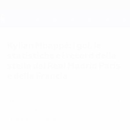
Passa
al
contenuto
principale
UEFA EURO 2028
Kylian Mbappé: i gol, le
statistiche e i record della
stella del Real Madrid Paris
e della Francia
mercoledì 17 giugno 2026
UEFA.com celebra uno dei protagonisti del
calcio moderno, capocannoniere della
Champions League 2025/26.