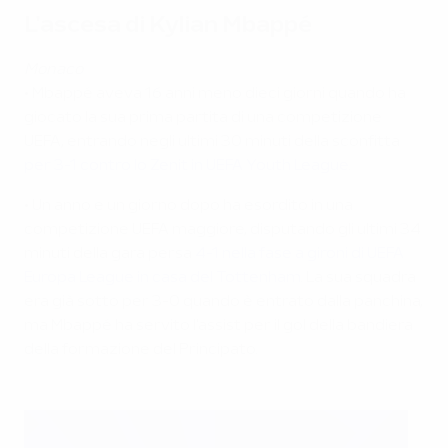
L'ascesa di Kylian Mbappé
Monaco
• Mbappé aveva 16 anni meno dieci giorni quando ha
giocato la sua prima partita di una competizione
UEFA, entrando negli ultimi 30 minuti della sconfitta
per 3-1 contro lo Zenit in UEFA Youth League
.
• Un anno e un giorno dopo ha esordito in una
competizione UEFA maggiore, disputando gli ultimi 34
minuti della gara persa
4-1 nella fase a gironi di UEFA
Europa League in casa del Tottenham
. La sua squadra
era già sotto per 3-0 quando è entrato dalla panchina,
ma Mbappé ha servito l'assist per il gol della bandiera
della formazione del Principato.