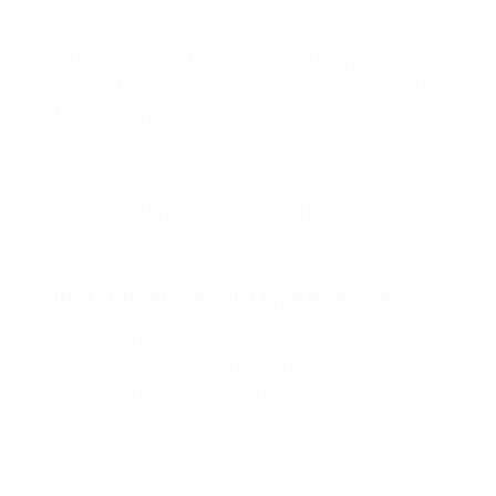
Capocannoniere: guarda i 15 gol stagionali di Kylian Mbappé in
Champions League
Kylian Mbappé ha fatto molta strada da quando ha
esordito in
UEFA Champions League
a soli 17 anni nel
settembre 2016.
UEFA.com racconta l'ascesa del campione francese,
capocannoniere della Champions League 2025/26
e
miglior marcatore di sempre della nazionale francese.
Kylian Mbappé: gol e presenze
Nazionale: 99 presenze, 58 gol
Competizioni UEFA per club: 99 presenze, 70 gol
Competizioni per nazionali: 372 presenze, 297 gol
Statistiche al 17 giugno 2026