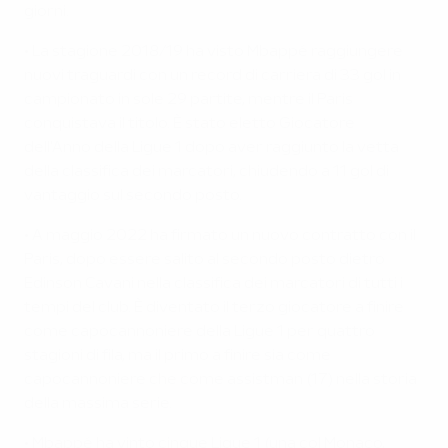
giorni.
• La stagione 2018/19 ha visto Mbappé raggiungere
nuovi traguardi con un record di carriera di 33 gol in
campionato in sole 29 partite, mentre il Paris
conquistava il titolo. È stato eletto Giocatore
dell'Anno della Ligue 1 dopo aver raggiunto la vetta
della classifica dei marcatori, chiudendo a 11 gol di
vantaggio sul secondo posto.
• A maggio 2022 ha firmato un nuovo contratto con il
Paris, dopo essere salito al secondo posto dietro
Edinson Cavani nella classifica dei marcatori di tutti i
tempi del club. È diventato il terzo giocatore a finire
come capocannoniere della Ligue 1 per quattro
stagioni di fila, ma il primo a finire sia come
capocannoniere che come assistman (17) nella storia
della massima serie.
• Mbappé ha vinto cinque Ligue 1 (una col Monaco,