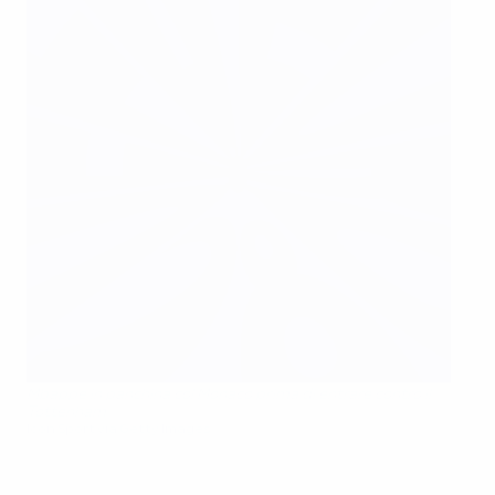
Mbappé in panchina col Monaco prima di entrare contro il
Tottenham
Icon Sport via Getty Images