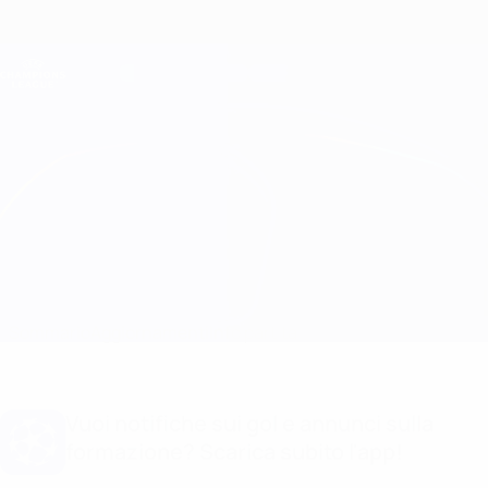
Passa
al
contenuto
Champions League Ufficiale
Scarica
principale
Risultati e Fantasy live
UEFA Champions League
Olympiacos vs Real Madrid
Sommario
Aggiornamenti
Info partita
Vuoi notifiche sui gol e annunci sulla
formazione? Scarica subito l'app!