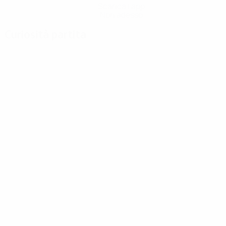
Scarica l'app
Non adesso
Curiosità partita