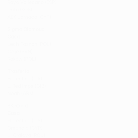
Rayo Vallecano (ESP)
Drita (KOS)
AEK Larnaca (CYP)
Sigma Olomouc
Casa
Lech Poznań (POL)
Celje (SVN)
Raków (POL)
Trasferta
Fiorentina (ITA)
L. Red Imps (GIB)
Noah (ARM)
SK Rapid
Casa
Fiorentina (ITA)
Omonoia (CYP)
U. Craiova (ROU)