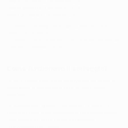
Quarta giornata: 27 novembre 2025
Quinta giornata: 11 dicembre 2025
Sesta giornata: 18 dicembre 2025
Sorteggio spareggi per la fase a eliminazione
diretta: da stabilire
Sorteggio ottavi di finale, quarti di finale, semifinali
e finale: 27 febbraio 2026
Come funzionava il sorteggio?
Le 36 squadre sono state suddivise in sei fasce da
sei in base al coefficiente UEFA all’inizio della
stagione.
Le avversarie e la scelta del campo (in casa o in
trasferta) sono state determinate tramite sorteggio.
Ogni squadra è stata sorteggiata contro
un'avversaria per fascia.