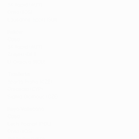
SK Rapid (AUT)
Drita (KOS)
Lausanne-Sport (SUI)
Raków
Casa
SK Rapid (AUT)
Zrinjski (BIH)
U. Craiova (ROU)
Trasferta
Sparta Praha (CZE)
Omonoia (CYP)
Sigma Olomouc (CZE)
Rayo Vallecano
Casa
Lech Poznań (POL)
Drita (KOS)
Shkëndija (MKD)