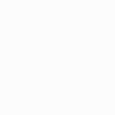
Trasferta
Lech Poznań (POL)
Zrinjski (BIH)
Raków (POL)
Sparta Praha
Casa
Shamrock Rovers (IRL)
Aberdeen (SCO)
Raków (POL)
Trasferta
Legia Warszawa (POL)
Rijeka (CRO)
U. Craiova (ROU)
Strasbourg
Casa
Crystal Palace (ENG)