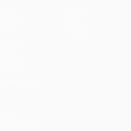
Partite
Squadre
UEFA.tv
Notizie
Sorteggi
Storia
Giochi
Dettagli
Stat.
Store (club)
VISITA
ANCHE
UEFA.com
Fondazione
UEFA
CAMBIA LINGUA
Italiano
English
Français
Deutsch
Русский
Español
Italiano
Português
Privacy
Termini e condizioni
Politica sui cookie