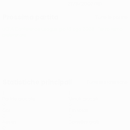
27/8/2007 (18)
Prossima partita
Tutte le partite
UEFA Conference League
gio 13 ago 2026
· Terzo turno
preliminare
Statistiche principali
Tutte le statistiche
1
1
Partite giocate
Minuti giocati
0
0
Gol
Tiri totali
0
0
Assist
Cartellini gialli
0