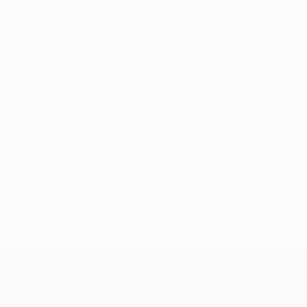
Cartellini rossi
UEFA Conference League