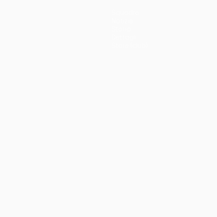
Squadre
Notizie
Storia
Dettagli
Store (club)
no
Português