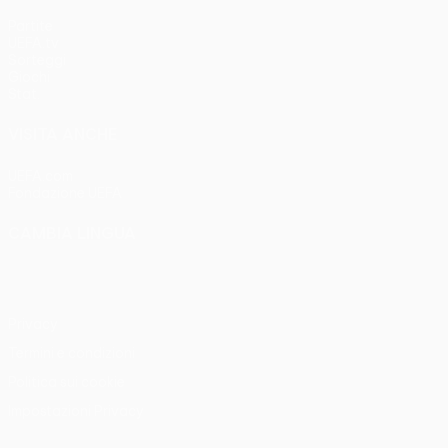
Partite
UEFA.tv
Sorteggi
Giochi
Stat.
VISITA ANCHE
UEFA.com
Fondazione UEFA
CAMBIA LINGUA
Italiano
English
Français
Deutsch
Русский
Español
Italia
Privacy
Termini e condizioni
Politica sui cookie
Impostazioni Privacy