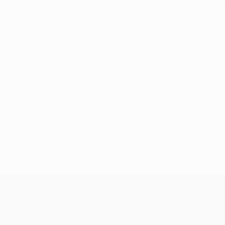
UEFA Conference League
gio 16 lug 2026
· Primo turno di 
UEFA Conference League
gio 9 lug 2026
· Primo turno di q
UEFA Conference League