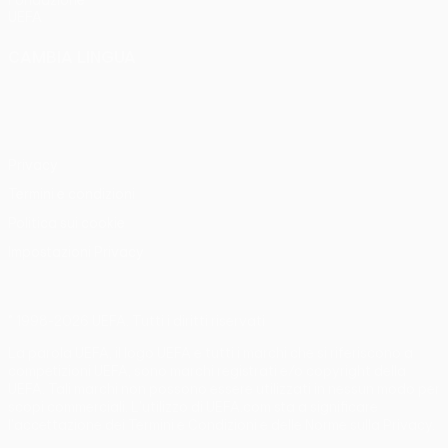
Fondazione
UEFA
CAMBIA LINGUA
Italiano
English
Français
Deutsch
Русский
Español
Italiano
Português
Privacy
Termini e condizioni
Politica sui cookie
Impostazioni Privacy
© 1998-2026 UEFA. Tutti i diritti riservati
La parola UEFA, il logo UEFA e tutti i marchi che si riferiscono a
competizioni UEFA, sono marchi registrati e/o copyright della
UEFA. Tali marchi non possono essere utilizzati in nessun modo per
scopi commerciali. L'utilizzo di UEFA.com sta a significare
l'accettazione dei Termini e Condizioni e delle Norme sulla Privacy.