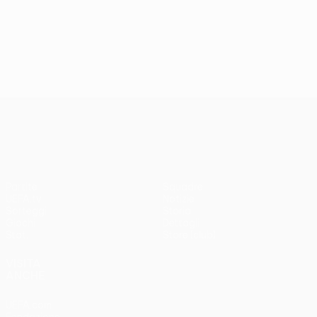
UEFA Conference League
Partite
Squadre
UEFA.tv
Notizie
Sorteggi
Storia
Giochi
Dettagli
Stat.
Store (club)
VISITA
ANCHE
UEFA.com