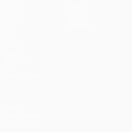
Partite
Squadre
UEFA.tv
Notizie
Sorteggi
Storia
Giochi
Dettagli
Stat.
Store (club)
VISITA
ANCHE
UEFA.com
Fondazione
UEFA
CAMBIA LINGUA
Italiano
English
Français
Deutsch
Русский
Español
Italiano
Português
Privacy
Termini e condizioni
Politica sui cookie