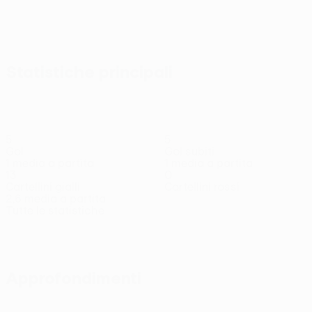
Statistiche principali
5
5
Gol
Gol subiti
1 media a partita
1 media a partita
13
0
Cartellini gialli
Cartellini rossi
2,6 media a partita
Tutte le statistiche
Squadra
Abdullahi
Alykulov
Bakhar
Begunov
Djimet
Centrocampista
Centrocampista
Attaccante
Difensore
Attaccan
Approfondimenti