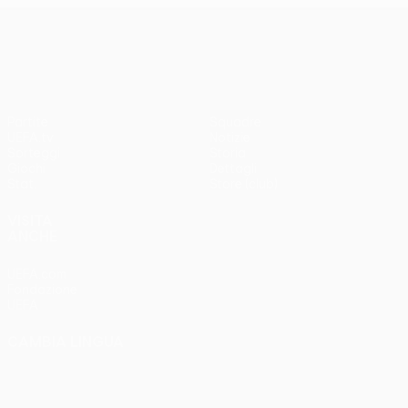
UEFA Conference League
Partite
Squadre
UEFA.tv
Notizie
Sorteggi
Storia
Giochi
Dettagli
Stat.
Store (club)
VISITA
ANCHE
UEFA.com
Fondazione
UEFA
CAMBIA LINGUA
Italiano
English
Français
Deutsch
Русский
Español
Italiano
Português