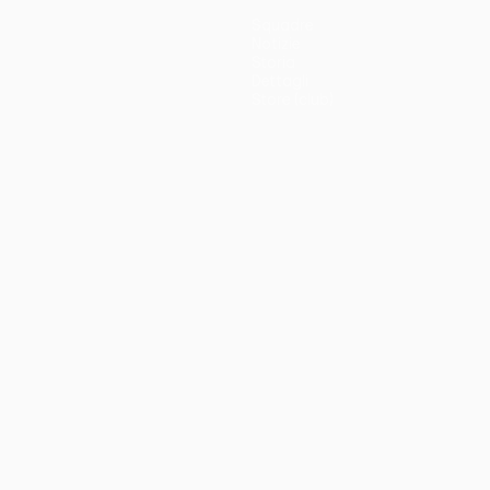
Squadre
Notizie
Storia
Dettagli
Store (club)
no
Português