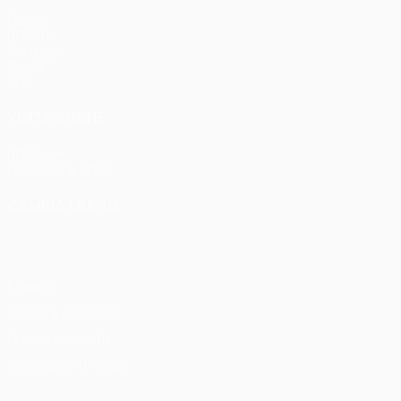
Partite
UEFA.tv
Sorteggi
Giochi
Stat.
VISITA ANCHE
UEFA.com
Fondazione UEFA
CAMBIA LINGUA
Italiano
English
Français
Deutsch
Русский
Español
Italia
Privacy
Termini e condizioni
Politica sui cookie
Impostazioni Privacy