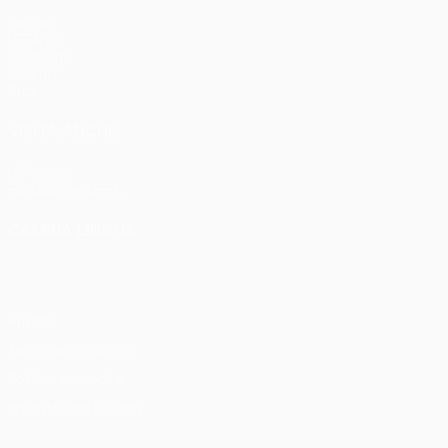
Partite
UEFA.tv
Sorteggi
Giochi
Stat.
VISITA ANCHE
UEFA.com
Fondazione UEFA
CAMBIA LINGUA
Italiano
English
Français
Deutsch
Русский
Español
Italia
Privacy
Termini e condizioni
Politica sui cookie
Impostazioni Privacy