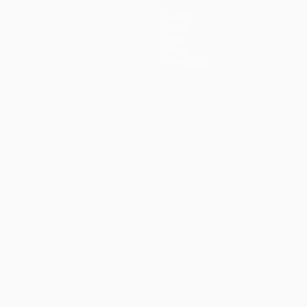
Squadre
Notizie
Storia
Dettagli
Store (club)
no
Português