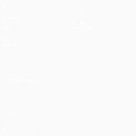
Partite
Squadre
UEFA.tv
Notizie
Sorteggi
Storia
Giochi
Dettagli
Stat.
Store (club)
VISITA
ANCHE
UEFA.com
Fondazione
UEFA
CAMBIA LINGUA
Italiano
English
Français
Deutsch
Русский
Español
Italiano
Português
Privacy
Termini e condizioni
Politica sui cookie