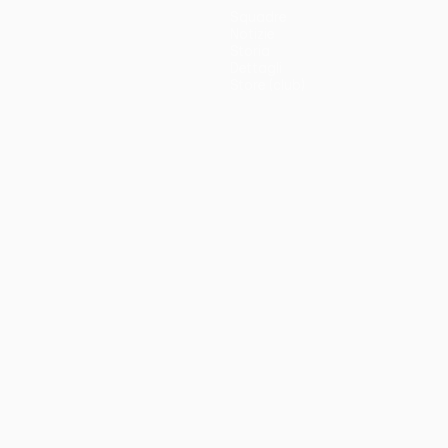
Squadre
Notizie
Storia
Dettagli
Store (club)
no
Português