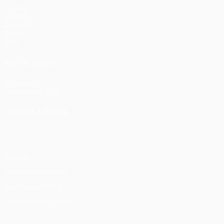
Partite
UEFA.tv
Sorteggi
Giochi
Stat.
VISITA ANCHE
UEFA.com
Fondazione UEFA
CAMBIA LINGUA
Italiano
English
Français
Deutsch
Русский
Español
Italia
Privacy
Termini e condizioni
Politica sui cookie
Impostazioni Privacy