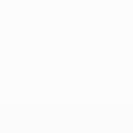
UEFA Conference League
gio 9 lug 2026
· Primo turno di
qualificazione
UEFA Conference League