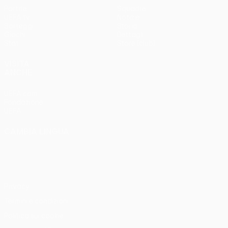
Partite
Squadre
UEFA.tv
Notizie
Sorteggi
Storia
Giochi
Dettagli
Stat.
Store (club)
VISITA
ANCHE
UEFA.com
Fondazione
UEFA
CAMBIA LINGUA
Italiano
English
Français
Deutsch
Русский
Español
Italiano
Português
Privacy
Termini e condizioni
Politica sui cookie