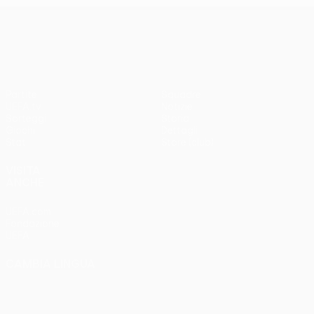
UEFA Conference League
Partite
Squadre
UEFA.tv
Notizie
Sorteggi
Storia
Giochi
Dettagli
Stat.
Store (club)
VISITA
ANCHE
UEFA.com
Fondazione
UEFA
CAMBIA LINGUA
Italiano
English
Français
Deutsch
Русский
Español
Italiano
Português