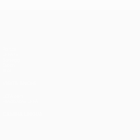
UEFA Conference League
Partite
UEFA.tv
Sorteggi
Giochi
Stat.
VISITA ANCHE
UEFA.com
Fondazione UEFA
CAMBIA LINGUA
Italiano
English
Français
Deutsch
Русский
Español
Italia