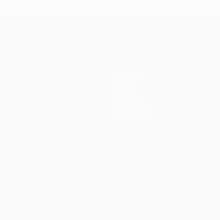
Squadre
Notizie
Storia
Dettagli
Store (club)
no
Português