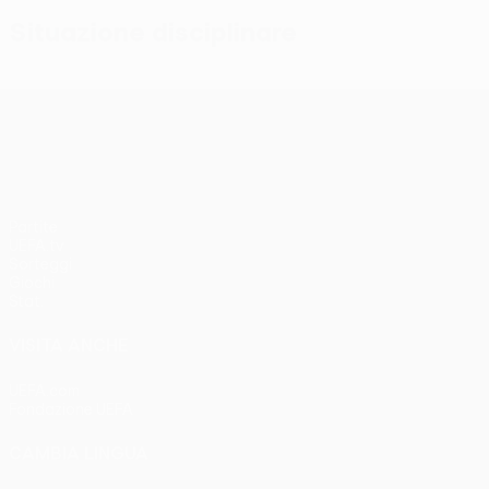
Situazione disciplinare
UEFA Conference League
Partite
UEFA.tv
Sorteggi
Giochi
Stat.
VISITA ANCHE
UEFA.com
Fondazione UEFA
CAMBIA LINGUA
Italiano
English
Français
Deutsch
Русский
Español
Italia