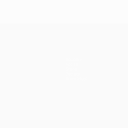
Squadre
Notizie
Storia
Dettagli
Store (club)
no
Português