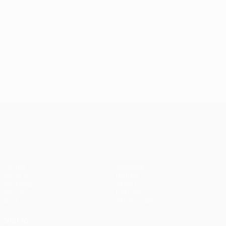
UEFA Conference League
Partite
Squadre
UEFA.tv
Notizie
Sorteggi
Storia
Giochi
Dettagli
Stat.
Store (club)
VISITA