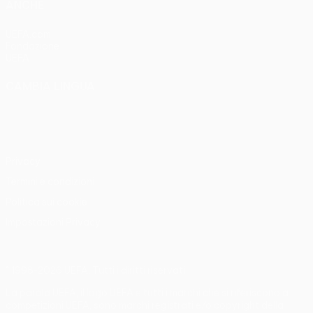
ANCHE
UEFA.com
Fondazione
UEFA
CAMBIA LINGUA
Italiano
English
Français
Deutsch
Русский
Español
Italiano
Português
Privacy
Termini e condizioni
Politica sui cookie
Impostazioni Privacy
© 1998-2026 UEFA. Tutti i diritti riservati
La parola UEFA, il logo UEFA e tutti i marchi che si riferiscono a
competizioni UEFA, sono marchi registrati e/o copyright della