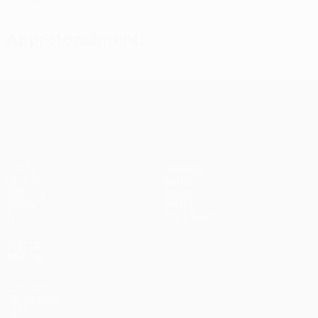
Approfondimenti
UEFA Conference League
Partite
Squadre
UEFA.tv
Notizie
Sorteggi
Storia
Giochi
Dettagli
Stat.
Store (club)
VISITA
ANCHE
UEFA.com
Fondazione
UEFA