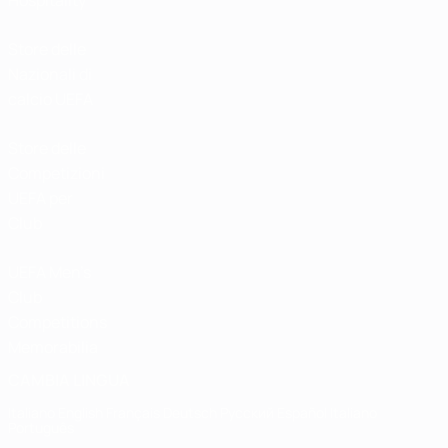
Hospitality
Store delle
Nazionali di
calcio UEFA
Store delle
Competizioni
UEFA per
Club
UEFA Men's
Club
Competitions
Memorabilia
CAMBIA LINGUA
Italiano
English
Français
Deutsch
Русский
Español
Italiano
Português