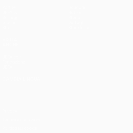
Partite
Squadre
UEFA.tv
Notizie
Sorteggi
Storia
Giochi
Dettagli
Stat.
Store (club)
VISITA
ANCHE
UEFA.com
Fondazione
UEFA
CAMBIA LINGUA
Italiano
English
Français
Deutsch
Русский
Español
Italiano
Português
Privacy
Termini e condizioni
Politica sui cookie