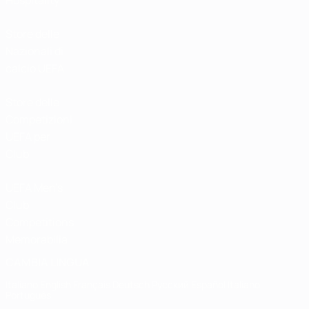
Hospitality
Store delle
Nazionali di
calcio UEFA
Store delle
Competizioni
UEFA per
Club
UEFA Men's
Club
Competitions
Memorabilia
CAMBIA LINGUA
Italiano
English
Français
Deutsch
Русский
Español
Italiano
Português