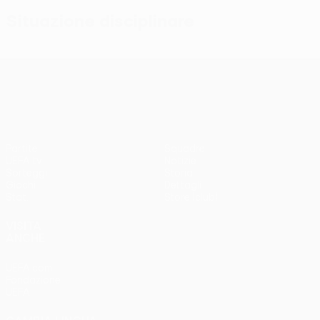
Situazione disciplinare
UEFA Conference League
Partite
Squadre
UEFA.tv
Notizie
Sorteggi
Storia
Giochi
Dettagli
Stat.
Store (club)
VISITA
ANCHE
UEFA.com
Fondazione
UEFA