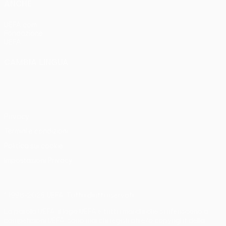
ANCHE
UEFA.com
Fondazione
UEFA
CAMBIA LINGUA
Italiano
English
Français
Deutsch
Русский
Español
Italiano
Português
Privacy
Termini e condizioni
Politica sui cookie
Impostazioni Privacy
© 1998-2026 UEFA. Tutti i diritti riservati
La parola UEFA, il logo UEFA e tutti i marchi che si riferiscono a
competizioni UEFA, sono marchi registrati e/o copyright della