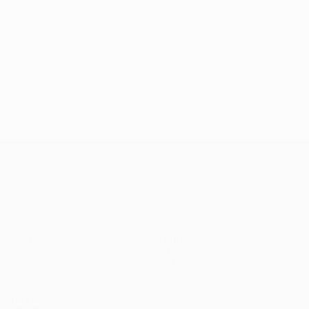
UEFA Conference League
Partite
Squadre
UEFA.tv
Notizie
Sorteggi
Storia
Giochi
Dettagli
Stat.
Store (club)
VISITA