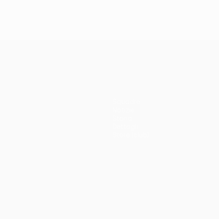
Squadre
Notizie
Storia
Dettagli
Store (club)
no
Português