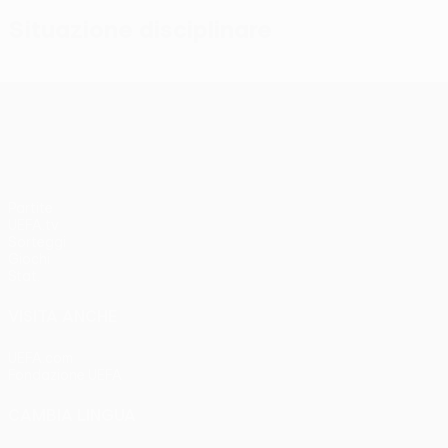
Situazione disciplinare
UEFA Conference League
Partite
UEFA.tv
Sorteggi
Giochi
Stat.
VISITA ANCHE
UEFA.com
Fondazione UEFA
CAMBIA LINGUA
Italiano
English
Français
Deutsch
Русский
Español
Italia