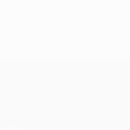
UEFA Conference League
Partite
Squadre
UEFA.tv
Notizie
Sorteggi
Storia
Giochi
Dettagli
Stat.
Store (club)
VISITA