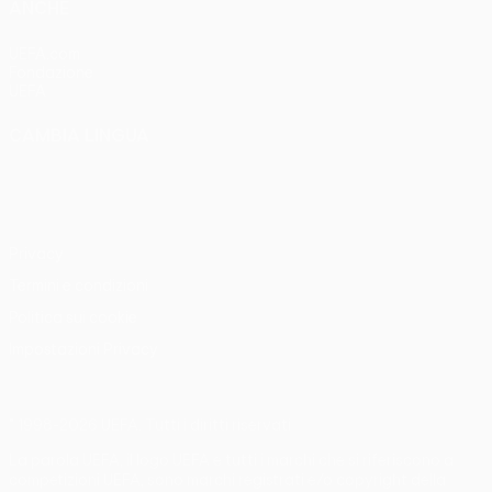
ANCHE
UEFA.com
Fondazione
UEFA
CAMBIA LINGUA
Italiano
English
Français
Deutsch
Русский
Español
Italiano
Português
Privacy
Termini e condizioni
Politica sui cookie
Impostazioni Privacy
© 1998-2026 UEFA. Tutti i diritti riservati
La parola UEFA, il logo UEFA e tutti i marchi che si riferiscono a
competizioni UEFA, sono marchi registrati e/o copyright della