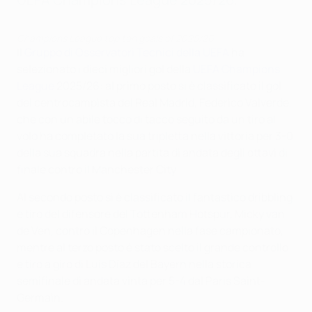
Champions League top ten goals of 2025/26
Il
Gruppo di Osservatori Tecnici della UEFA
ha
selezionato i dieci migliori gol della
UEFA Champions
League
2025/26: al primo posto si è classificato il gol
del centrocampista del Real Madrid, Federico Valverde,
che con un abile tocco di tacco seguito da un tiro al
volo ha completato la sua tripletta nella vittoria per 3-0
della sua squadra nella partita di andata degli ottavi di
finale contro il Manchester City.
Al secondo posto si è classificato il fantastico dribbling
e tiro del difensore del Tottenham Hotspur, Micky van
de Ven, contro il Copenhagen nella fase campionato,
mentre al terzo posto è stato scelto il grande controllo
e tiro a giro di Luis Díaz del Bayern nella storica
semifinale di andata vinta per 5-4 dal Paris Saint-
Germain.