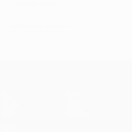
**** Primo gol personale
© 1998-2026 UEFA. All rights reserved.
Ultimo aggiornamento: domenica 31 maggio 2026
UEFA Champions League
Partite
Squadre
UEFA.tv
Notizie
Sorteggi
Storia
Giochi
Dettagli
Stat.
Store (club)
VISITA