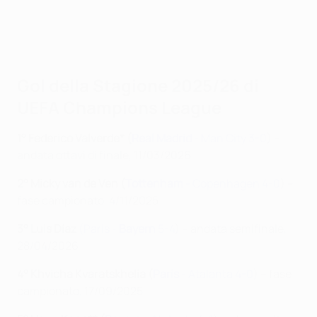
Gol della Stagione 2025/26 di
UEFA Champions League
1° Federico Valverde* (
Real Madrid
- Man City 3-0
) –
andata ottavi di finale, 11/03/2026
2° Micky van de Ven (
Tottenham
- Copenhagen 4-0
) –
fase campionato, 4/11/2025
3° Luis Díaz
(Paris -
Bayern
5-4
) – andata semifinale,
28/04/2026
4° Khvicha Kvaratskhelia (
Paris
- Atalanta 4-0
) – fase
campionato, 17/09/2025