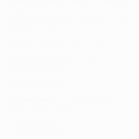
5° Harry Kane** (
Bayern
- Atalanta 4-1
) – ritorno ottavi
di finale, 18/03/2026
6° Lamine Yamal
(
Club Brugge -
Barcelona
3-3
) – fase
campionato, 5/11/2025
7° Vitinha*** (
Paris
- Tottenham 5-3
) – fase
campionato, 26/11/2025
8° Anatoliy Trubin (
Benfica
- Real Madrid 4-2
) – fase
campionato, 28/01/2026
9° Vlad Dragomir (
Pafos
- Slavia Praha 4-1
) – fase
campionato, 28/01/2026
10° Noni Madueke****
(
Club Brugge -
Arsenal
0-3
) –
fase campionato, 10/12/2025
* Terzo gol personale
** Secondo gol personale
*** Primo gol personale