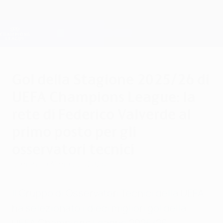
Passa
al
contenuto
Champions League Ufficiale
Scarica
principale
Risultati e Fantasy live
UEFA Champions League
Gol della Stagione 2025/26 di
UEFA Champions League: la
rete di Federico Valverde al
primo posto per gli
osservatori tecnici
domenica 31 maggio 2026
Il Gruppo di Osservatori Tecnici della UEFA
ha selezionato i dieci migliori gol della
UEFA Champions League 2025/26.