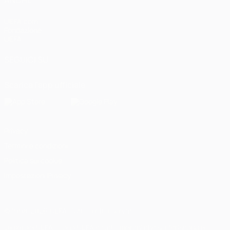
ANCHE
UEFA.com
Fondazione
UEFA
SEGUICI SU
Scarica l'app ufficiale
Privacy
Termini e condizioni
Politica sui cookie
Impostazioni Privacy
© 1998-2026 UEFA. Tutti i diritti riservati
La parola UEFA, il logo UEFA e tutti i marchi che si riferiscono a