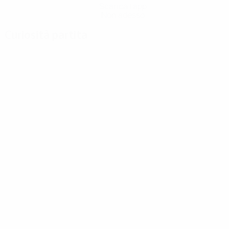
Scarica l'app
Non adesso
Curiosità partita